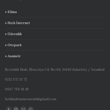
» Klima
» Hızlı İnternet
» Güvenlik
» Otopark
» Asansör
Zeytinlik Mah. Ebuzziya Cd. No:64, 34140 Bakırköy / İstanbul
0212 572 13 72
0507 759 18 18
holidaybusinesssuit@gmail.com
Find us on: