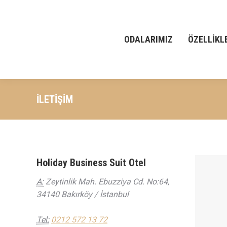
ODALARIMIZ
ÖZELLIKL
İLETIŞIM
Holiday Business Suit Otel
A:
Zeytinlik Mah. Ebuzziya Cd. No:64,
34140 Bakırköy / İstanbul
Yol Tarifi
Tel:
0212 572 13 72