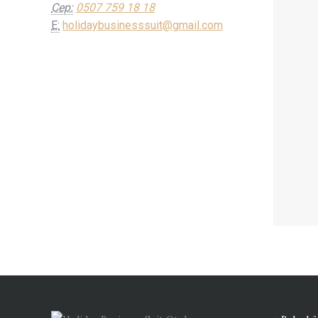
Cep:
0507 759 18 18
E:
holidaybusinesssuit@gmail.com