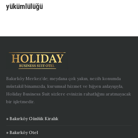
yükümlülüğü
Bakırköy Merkez’de; meydana çok yakın, nezih konumda
müstakil binamızda, kurumsal hizmet ve hijyen anlayışıyla,
Holiday Business Suit sizlere evinizin rahatlığını aratmayacak
bir işletmedir.
» Bakırköy Günlük Kiralık
» Bakırköy Otel