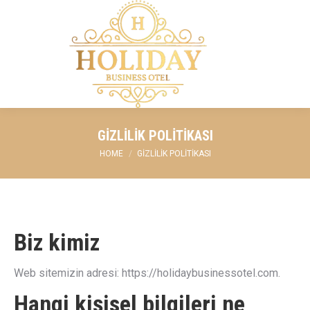
GIZLILIK POLITIKASI
You are here:
HOME
GIZLILIK POLITIKASI
Biz kimiz
Web sitemizin adresi: https://holidaybusinessotel.com.
Hangi kişisel bilgileri ne