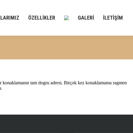
LARIMIZ
ÖZELLIKLER
GALERI
İLETIŞIM
i bir konaklamanın tam dogru adresi. Birçok kez konaklamama ragmen
m.