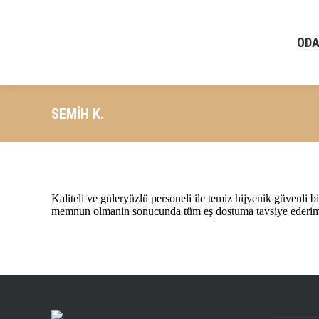
ODA
SEMIH K.
Kaliteli ve güleryüzlü personeli ile temiz hijyenik güvenl
memnun olmanin sonucunda tüm eş dostuma tavsiye ederi