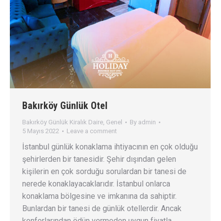
Bakırköy Günlük Otel
Bakırköy Günlük Kiralık Daire
,
Genel
By
admin
5 Mayıs 2022
Leave a comment
İstanbul günlük konaklama ihtiyacının en çok olduğu
şehirlerden bir tanesidir. Şehir dışından gelen
kişilerin en çok sorduğu sorulardan bir tanesi de
nerede konaklayacaklarıdır. İstanbul onlarca
konaklama bölgesine ve imkanına da sahiptir.
Bunlardan bir tanesi de günlük otellerdir. Ancak
konforlarından ödün vermeden uygun fiyatla