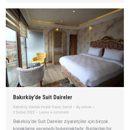
Bakırköy’de Suit Daireler
Bakırköy Günlük Kiralık Daire
,
Genel
By
admin
3 Şubat 2022
Leave a comment
Bakırköy’de Suit Daireler ziyaretçiler için birçok
konaklama seçeneği bulunmaktadır. Bunlardan bir