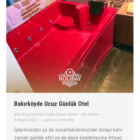
Bakırköyde Ucuz Günlük Otel
Bakırköy Günlük Kiralık Daire
,
Genel
By
admin
5 Mayıs 2022
Leave a comment
İşlerimizden ya da sorumluklarımızdan dolayı kimi
zaman günlük otel ya da daire kiralamasına ihtiyaç