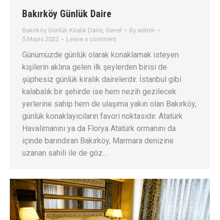
Bakırköy Günlük Daire
Bakırköy Günlük Kiralık Daire
,
Genel
By
admin
5 Mayıs 2022
Leave a comment
Günümüzde günlük olarak konaklamak isteyen
kişilerin aklına gelen ilk şeylerden birisi de
şüphesiz günlük kiralık dairelerdir. İstanbul gibi
kalabalık bir şehirde ise hem nezih gezilecek
yerlerine sahip hem de ulaşıma yakın olan Bakırköy,
günlük konaklayıcıların favori noktasıdır. Atatürk
Havalimanını ya da Florya Atatürk ormanını da
içinde barındıran Bakırköy, Marmara denizine
uzanan sahili ile de göz…